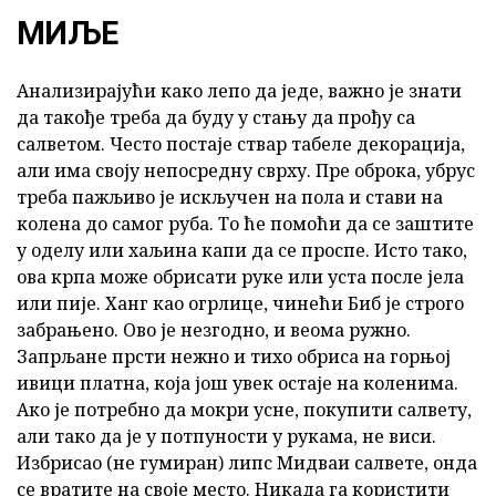
МИЉЕ
Анализирајући како лепо да једе, важно је знати
да такође треба да буду у стању да прођу са
салветом. Често постаје ствар табеле декорација,
али има своју непосредну сврху. Пре оброка, убрус
треба пажљиво је искључен на пола и стави на
колена до самог руба. То ће помоћи да се заштите
у оделу или хаљина капи да се проспе. Исто тако,
ова крпа може обрисати руке или уста после јела
или пије. Ханг као огрлице, чинећи Биб је строго
забрањено. Ово је незгодно, и веома ружно.
Запрљане прсти нежно и тихо обриса на горњој
ивици платна, која још увек остаје на коленима.
Ако је потребно да мокри усне, покупити салвету,
али тако да је у потпуности у рукама, не виси.
Избрисао (не гумиран) липс Мидваи салвете, онда
се вратите на своје место. Никада га користити