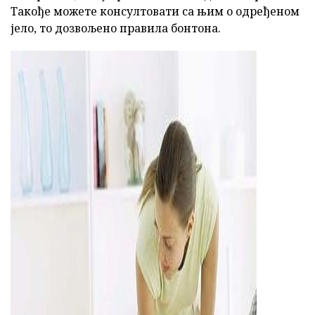
Такође можете консултовати са њим о одређеном
јело, то дозвољено правила бонтона.