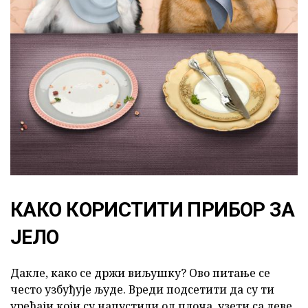
КАКО КОРИСТИТИ ПРИБОР ЗА
ЈЕЛО
Дакле, како се држи виљушку? Ово питање се
често узбуђује људе. Вреди подсетити да су ти
уређаји који су напустили од плоча, узети са леве