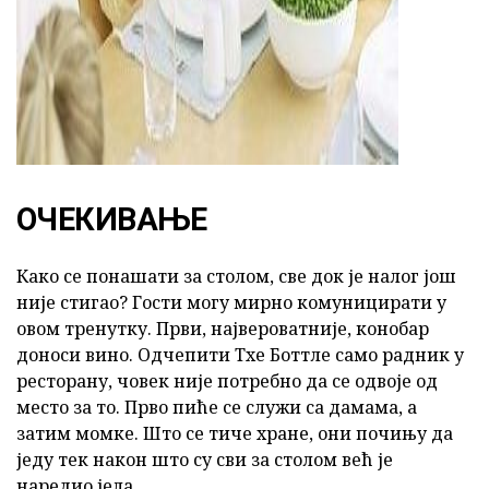
ОЧЕКИВАЊЕ
Како се понашати за столом, све док је налог још
није стигао? Гости могу мирно комуницирати у
овом тренутку. Први, највероватније, конобар
доноси вино. Одчепити Тхе Боттле само радник у
ресторану, човек није потребно да се одвоје од
место за то. Прво пиће се служи са дамама, а
затим момке. Што се тиче хране, они почињу да
једу тек након што су сви за столом већ је
наредио јела.