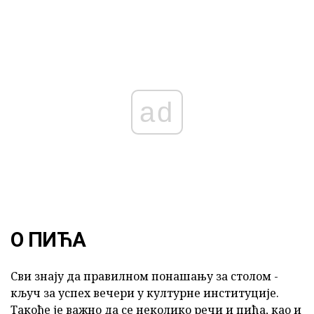
ad
О ПИЋА
Сви знају да правилном понашању за столом -
кључ за успех вечери у културне институције.
Такође је важно да се неколико речи и пића, као и