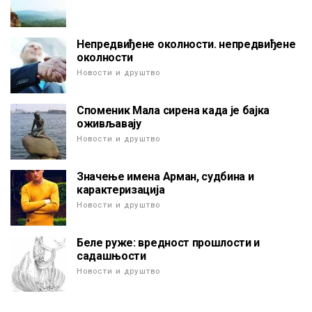
Непредвиђене околности. непредвиђене
околности
Новости и друштво
Споменик Мала сирена када је бајка
оживљавају
Новости и друштво
Значење имена Арман, судбина и
карактеризација
Новости и друштво
Беле руже: вредност прошлости и
садашњости
Новости и друштво