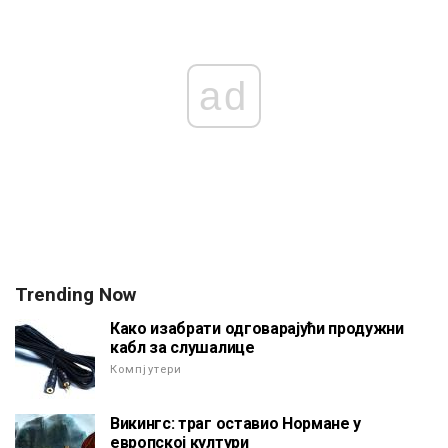
ad
Trending Now
Како изабрати одговарајући продужни
кабл за слушалице
Компјутери
Викингс: траг оставио Нормане у
европској култури