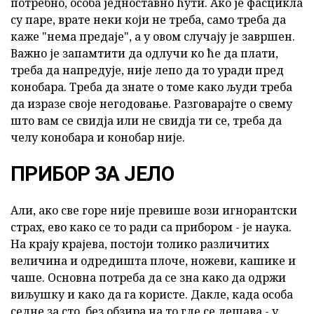
потребно, особа једноставно ћути. Ако је фасцикла
су паре, врате неки који не треба, само треба да
каже "нема предаје", а у овом случају је завршен.
Важно је запамтити да одлучи ко ће да плати,
треба да напредује, није лепо да то уради пред
конобара. Треба да знате о томе како људи треба
да изразе своје негодовање. Разговарајте о свему
што вам се свидја или не свидја ти се, треба да
челу конобара и конобар није.
ПРИБОР ЗА ЈЕЛО
Али, ако све горе није превише вози игнорантски
страх, ево како се то ради са прибором - је наука.
На крају крајева, постоји толико различитих
величина и одредишта плоче, ножеви, кашике и
чаше. Основна потреба да се зна како да одржи
виљушку и како да га користе. Дакле, када особа
седне за сто, без обзира на то где се дешава - у