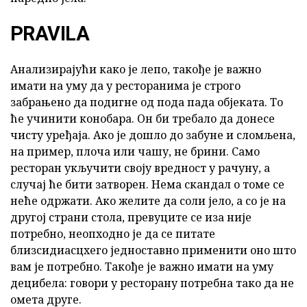
PRAVILA
Анализирајући како је лепо, такође је важно
имати на уму да у ресторанима је строго
забрањено да подигне од пода пада објеката. То
ће учинити конобара. Он би требало да донесе
чисту уређаја. Ако је дошло до забуне и сломљена,
на пример, плоча или чашу, не брини. Само
ресторан укључити своју вредност у рачуну, а
случај ће бити затворен. Нема скандал о томе се
неће одржати. Ако желите да соли јело, а со је на
другој страни стола, превуците се иза није
потребно, неопходно је да се питате
близсидиасцхего једноставно применити оно што
вам је потребно. Такође је важно имати на уму
децибела: говори у ресторану потребна тако да не
омета друге.