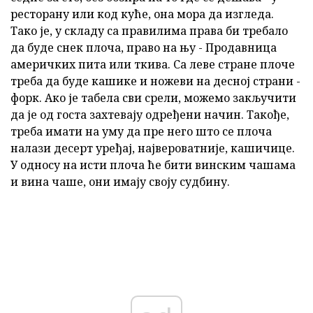
ресторану или код куће, она мора да изгледа.
Тако је, у складу са правилима права би требало
да буде снек плоча, право на њу - Продавница
америчких пита или ткива. Са леве стране плоче
треба да буде кашике и ножеви на десној страни -
форк. Ако је табела сви срели, можемо закључити
да је од госта захтевају одређени начин. Такође,
треба имати на уму да пре него што се плоча
налази десерт уређај, највероватније, кашичице.
У односу на исти плоча ће бити винским чашама
и вина чаше, они имају своју судбину.