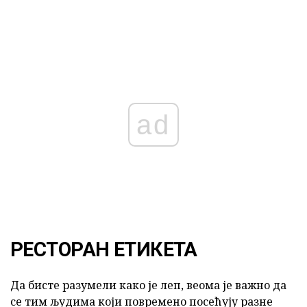
ad
РЕСТОРАН ЕТИКЕТА
Да бисте разумели како је леп, веома је важно да
се тим људима који повремено посећују разне