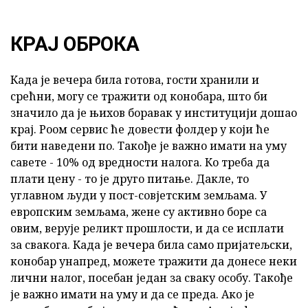
КРАЈ ОБРОКА
Када је вечера била готова, гости хранили и
срећни, могу се тражити од конобара, што би
значило да је њихов боравак у институцији дошао
крај. Роом сервис ће довести фолдер у који ће
бити наведени по. Такође је важно имати на уму
савете - 10% од вредности налога. Ко треба да
плати цену - то је друго питање. Дакле, то
углавном људи у пост-совјетским земљама. У
европским земљама, жене су активно боре са
овим, верује реликт прошлости, и да се исплати
за свакога. Када је вечера била само пријатељски,
конобар унапред, можете тражити да донесе неки
лични налог, посебан један за сваку особу. Такође
је важно имати на уму и да се преда. Ако је