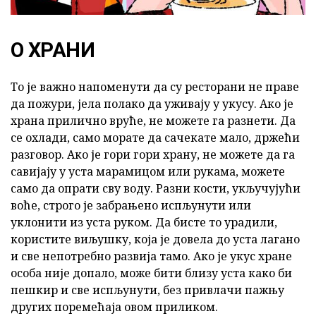
О ХРАНИ
То је важно напоменути да су ресторани не праве
да пожури, јела полако да уживају у укусу. Ако је
храна прилично вруће, не можете га разнети. Да
се охлади, само морате да сачекате мало, држећи
разговор. Ако је гори гори храну, не можете да га
савијају у уста марамицом или рукама, можете
само да опрати сву воду. Разни кости, укључујући
воће, строго је забрањено испљунути или
уклонити из уста руком. Да бисте то урадили,
користите виљушку, која је довела до уста лагано
и све непотребно развија тамо. Ако је укус хране
особа није допало, може бити близу уста како би
пешкир и све испљунути, без привлачи пажњу
других поремећаја овом приликом.