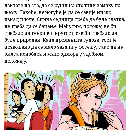
лактове на сто, да се руши на столици замаху на
њему. Такође, немогуће је да се савије ниско
изнад плоче. Спина седница треба да буде глатка,
не треба да се бацање. Међутим, положај не би
требало да тензије и крутост, све би требало да
буде природан. Када промените судове, гост је
дозвољено да се мало завали у фотељу, тако да не
омета конобара и мало одмора у удобном
положају.