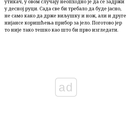
утикач, у овом случају неопходно је да се задржи
у десној руци. Сада све би требало да буде јасно,
не само како да држе виљушку и нож, али и друге
нијансе коришћења прибор за јело. Поготово јер
то није тако тешко као што би прво изгледати.
ad