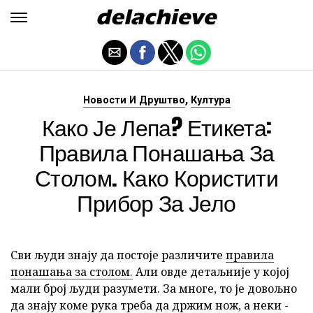
,
Новости И Друштво
Култура
Како Је Лепа? Етикета:
Правила Понашања За
Столом. Како Користити
Прибор За Јело
Сви људи знају да постоје различите
правила
понашања за столом.
Али овде детаљније у којој
мали број људи разумети. За многе, то је довољно
да знају коме рука треба да држим нож, а неки -