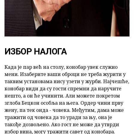
ИЗБОР НАЛОГА
Када је пар већ на столу, конобар увек служио
мени. Изаберите ваши оброци не треба журити у
таквим установама нису узети у журби. Најчешће,
конобар види да су гости спремни да наручите
нешто, а он ће учинити. Али можете покретом
зглоба Бецкон особља на њега. Ордер чини прву
жену, па тек онда - човека. Међутим, дама може
тражити од човека да то уради за њу, она је
такође дозвољено. Ако гост не може да утврди
избор вина, могу тражити савет од конобара.