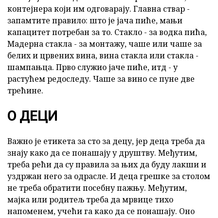
контејнера који им одговарају. Главна ствар -
запамтите правило: што је јача пиће, мањи
капацитет потребан за то. Стакло - за водка пића,
Мадерна стакла - за монтажу, чаше или чаше за
белих и црвених вина, вина стакла или стакла -
шампањца. Прво служио јаче пиће, итд - у
растућем редоследу. Чаше за вино се пуне две
трећине.
О ДЕЦИ
Важно је етикета за сто за децу, јер деца треба да
знају како да се понашају у друштву. Међутим,
треба рећи да су правила за њих да буду лакши и
уздржан него за одрасле. И деца грешке за столом
не треба обратити посебну пажњу. Међутим,
мајка или родитељ треба да мрвице тихо
напоменем, учећи га како да се понашају. Оно