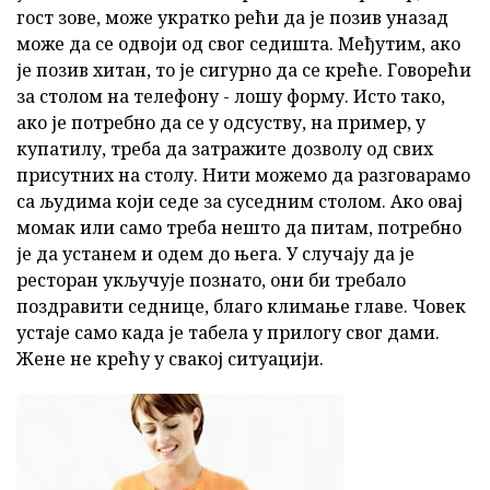
гост зове, може укратко рећи да је позив уназад
може да се одвоји од свог седишта. Међутим, ако
је позив хитан, то је сигурно да се креће. Говорећи
за столом на телефону - лошу форму. Исто тако,
ако је потребно да се у одсуству, на пример, у
купатилу, треба да затражите дозволу од свих
присутних на столу. Нити можемо да разговарамо
са људима који седе за суседним столом. Ако овај
момак или само треба нешто да питам, потребно
је да устанем и одем до њега. У случају да је
ресторан укључује познато, они би требало
поздравити седнице, благо климање главе. Човек
устаје само када је табела у прилогу свог дами.
Жене не крећу у свакој ситуацији.