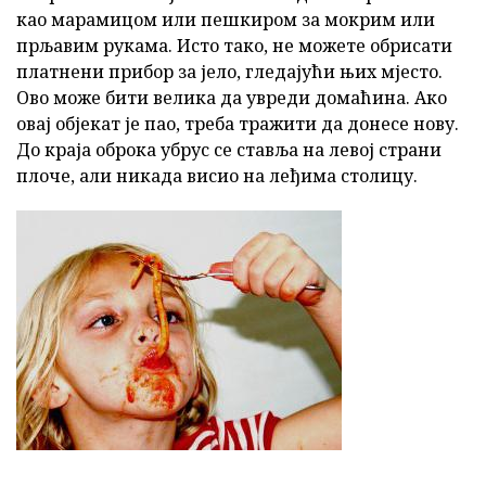
као марамицом или пешкиром за мокрим или
прљавим рукама. Исто тако, не можете обрисати
платнени прибор за јело, гледајући њих мјесто.
Ово може бити велика да увреди домаћина. Ако
овај објекат је пао, треба тражити да донесе нову.
До краја оброка убрус се ставља на левој страни
плоче, али никада висио на леђима столицу.