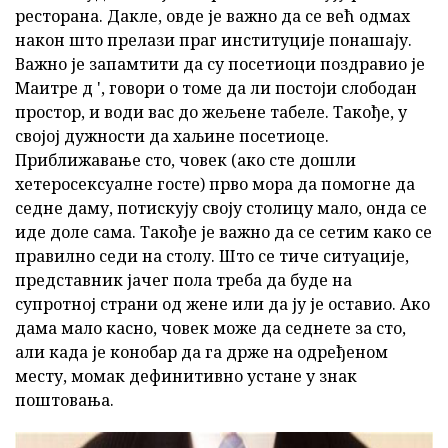
ресторана. Дакле, овде је важно да се већ одмах
након што прелази праг институције понашају.
Важно је запамтити да су посетиоци поздравио је
Маитре д ', говори о томе да ли постоји слободан
простор, и води вас до жељене табеле. Такође, у
својој дужности да хаљине посетиоце.
Приближавање сто, човек (ако сте дошли
хетеросексуалне госте) прво мора да помогне да
седне даму, потискују своју столицу мало, онда се
иде доле сама. Такође је важно да се сетим како се
правилно седи на столу. Што се тиче ситуације,
представник јачег пола треба да буде на
супротној страни од жене или да ју је оставио. Ако
дама мало касно, човек може да седнете за сто,
али када је конобар да га држе на одређеном
месту, момак дефинитивно устане у знак
поштовања.