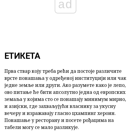
ad
ЕТИКЕТА
Прва ствар коју треба рећи да постоје различите
врсте понашања у одређеној институцији или чак
једне земље или други. Ако разумете како је лепо,
ово питање ће бити апсолутно једна од европских
земаља у којима сто се понашају минимум мирно,
и азијски, где захваљујући власнику за укусну
вечеру и изражавају гласно цхампинг хероин.
Понашање у ресторану и посете рођацима на
табели могу се мало разликује.