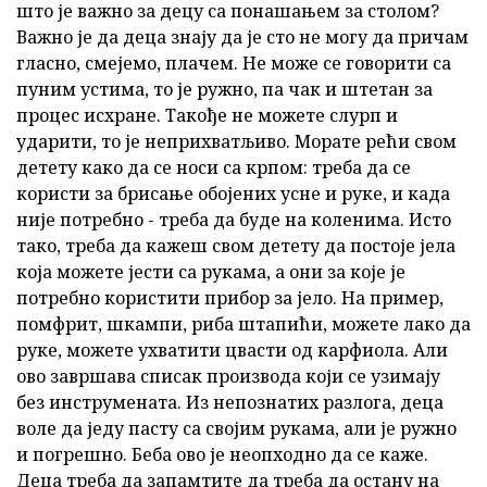
што је важно за децу са понашањем за столом?
Важно је да деца знају да је сто не могу да причам
гласно, смејемо, плачем. Не може се говорити са
пуним устима, то је ружно, па чак и штетан за
процес исхране. Такође не можете слурп и
ударити, то је неприхватљиво. Морате рећи свом
детету како да се носи са крпом: треба да се
користи за брисање обојених усне и руке, и када
није потребно - треба да буде на коленима. Исто
тако, треба да кажеш свом детету да постоје јела
која можете јести са рукама, а они за које је
потребно користити прибор за јело. На пример,
помфрит, шкампи, риба штапићи, можете лако да
руке, можете ухватити цвасти од карфиола. Али
ово завршава списак производа који се узимају
без инструмената. Из непознатих разлога, деца
воле да једу пасту са својим рукама, али је ружно
и погрешно. Беба ово је неопходно да се каже.
Деца треба да запамтите да треба да остану на