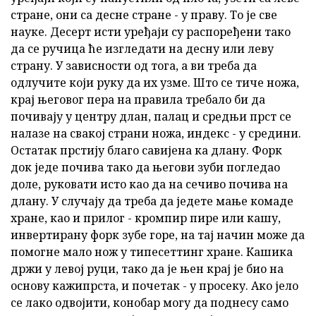
стране, они са десне стране - у праву. То је све
науке. Десерт исти уређаји су распоређени тако
да се ручица ће изгледати на десну или леву
страну. У зависности од тога, а ви треба да
одлучите који руку да их узме. Што се тиче ножа,
крај његовог пера на правила требало би да
почивају у центру длан, палац и средњи прст се
налазе на свакој страни ножа, индекс - у средини.
Остатак прстију благо савијена ка длану. Форк
док једе почива тако да његови зуби погледао
доле, руковати исто као да на сечиво почива на
длану. У случају да треба да једете мање комаде
хране, као и прилог - кромпир пире или кашу,
инвертирану форк зубе горе, на тај начин може да
помогне мало нож у типесеттинг хране. Кашика
држи у левој руци, тако да је њен крај је био на
основу кажипрста, и почетак - у просеку. Ако јело
се лако одвојити, конобар могу да поднесу само