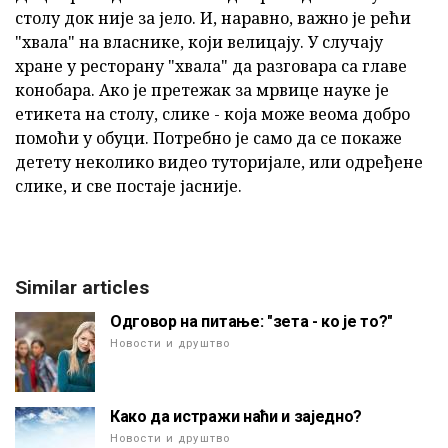
столу док није за јело. И, наравно, важно је рећи
"хвала" на власнике, који велицају. У случају
хране у ресторану "хвала" да разговара са главе
конобара. Ако је претежак за мрвице науке је
етикета на столу, слике - која може веома добро
помоћи у обуци. Потребно је само да се покаже
детету неколико видео туторијале, или одређене
слике, и све постаје јасније.
Similar articles
Одговор на питање: "зета - ко је то?"
Новости и друштво
Како да истражи наћи и заједно?
Новости и друштво